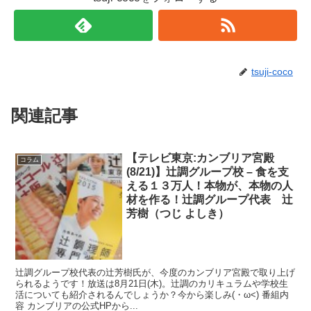
tsuji-coco
関連記事
【テレビ東京:カンブリア宮殿
コラム
(8/21)】辻調グループ校 – 食を支
える１３万人！本物が、本物の人
材を作る！辻調グループ代表 辻
芳樹（つじ よしき）
辻調グループ校代表の辻芳樹氏が、今度のカンブリア宮殿で取り上げ
られるようです！放送は8月21日(木)。辻調のカリキュラムや学校生
活についても紹介されるんでしょうか？今から楽しみ(・ω<) 番組内
容 カンブリアの公式HPから...