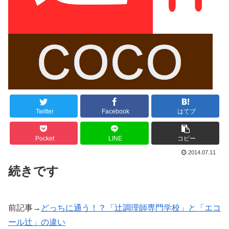
Twitter
Facebook
はてブ
Pocket
LINE
コピー
2014.07.11
続きです
前記事→
どっちに通う！？「辻調理師専門学校」と「エコ
ール辻」の違い